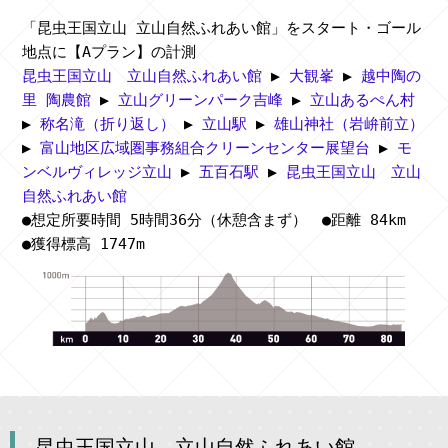
「昆虫王国立山 立山自然ふれあい館」をスタート・ゴール
地点に【Aプラン】の計測
昆虫王国立山 立山自然ふれあい館
▶
大観峯
▶
越中陶の
里 陶農館
▶
立山グリーンパーク吉峰
▶
立山あるぺん村
▶
称名滝（折り返し）
▶
立山駅
▶
雄山神社（岩峅前立）
▶
富山地区広域圏事務組合クリーンセンター展望台
▶
モ
ンベルヴィレッジ立山
▶
五百石駅
▶
昆虫王国立山 立山
自然ふれあい館
●想定所要時間 5時間36分（休憩含まず） ●距離 84km
●獲得標高 1747m
昆虫王国立山 立山自然ふれあい館