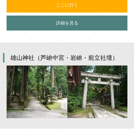
ここに行く
詳細を見る
雄山神社（芦峅中宮・岩峅・前立社壇）