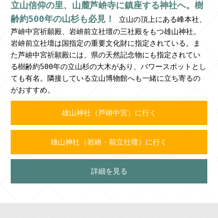
立山信仰の里、山麓芦峅寺に鎮座する神社へ。樹
齢約500年の山杉も必見！
立山の頂上にある峰本社、
芦峅中宮祈願殿、岩峅前立社壇の三社殿をもつ雄山神社。
岩峅前立社壇は国指定の重要文化財に指定されている。ま
た芦峅中宮祈願殿には、県の天然記念物にも指定されてい
る樹齢約500年の立山杉の大木があり、パワースポットとし
ても有名。隣接している立山博物館へも一緒に立ち寄るの
がおすすめ。
雄山神社（芦峅中宮）に行く
雄山神社（岩峅・前立社壇）に行く
詳細を見る